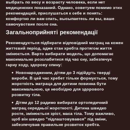
выбрать по весу и возрасту человека, если нет
медицинских показаний. Однако, советуем помимо этих
рекомендаций, прислушаться к себе и понять:
комфортно ли вам спать, высыпаетесь ли вы, ваше
самочувствие после сна.
Загальноприйняті рекомендації
Рекомендується підбирати відповідний матрац на кожен
життєвий період, адже стан хребта протягом життя
змінюється. Варто вибирати модель, що допомагає
максимально розслабитися під час сну, забезпечує
гарну ходу, здорову спину:
Новонародженим, дітям до 3 підійдуть тверді
вироби. В цей час хребет тільки формується, тому
жорсткість матраца для дитини повинна бути
максимальною, це необхідно для здорового
розвитку тіла.
Дітям до 12 радимо вибирати ортопедичний
матрац середньої жорсткості. Дитина швидко
росте, змінюється зріст, маса тіла. Тому важливо,
щоб він швидко "підлаштовувався" під зміни,
забезпечував правильне розвиток хребта.