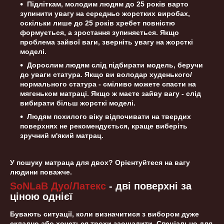
Підліткам, молодим людям до 25 років варто
зупинити увагу на середньо жорстких виробах,
оскільки лише до 25 років хребет повністю
формується, а зростання зупиняється. Якщо
проблема зайвої ваги, зверніть увагу на жорсткі
моделі.
Дорослим людям слід підбирати модель, беручи
до уваги статура. Якщо ви володар худенького/
нормального статура - сміливо можете спасти на
мягеньком матраці. Якщо ж маєте зайву вагу - слід
вибирати більш жорсткі моделі.
Людям похилого віку відпочивати на твердих
поверхнях не рекомендується, краще виберіть
зручний м'який матрац.
У пошуку матраца для двох? Орієнтуйтеся на вагу
людини поважче.
SoNLaB Дуо/Латекс
- дві поверхні за
ціною однієї
Бувають ситуації, коли визначитися з вибором дуже
складно або хочеться трохи заощадити. Спеціально для