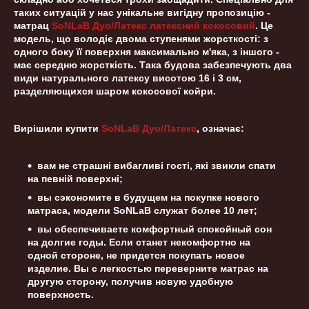
таких ситуацій у нас унікальне вигідну пропозицію -
матрац
SoNLaB Дуо/Латекс латексний кокосовий
. Це
модель, що володіє двома ступенями жорсткості: з
одного боку її поверхня максимально м'яка, з іншого -
має середню жорсткість. Така будова забезпечують два
види натурального латексу висотою 16 і 3 см,
разделяющихся шаром кокосової койри.
Вирішили купити
SoNLaB Дуо/Латекс
, означає:
вам не страшні вибагливі гості, які звикли спати
на певній поверхні;
вы сэкономите в будущем на покупке нового
матраса, модели SoNLaB служат более 10 лет;
вы обеспечиваете комфортный спокойный сон
на долгие годы. Если станет некомфортно на
одной стороне, не придется покупать новое
изделие. Вы с легкостью переверните матрас на
другую сторону, получив новую удобную
поверхность.