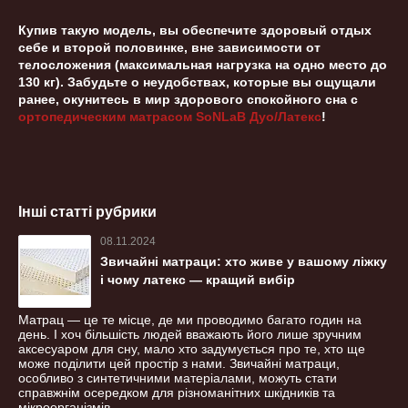
Купив такую модель, вы обеспечите здоровый отдых
себе и второй половинке, вне зависимости от
телосложения (максимальная нагрузка на одно место до
130 кг). Забудьте о неудобствах, которые вы ощущали
ранее, окунитесь в мир здорового спокойного сна с
ортопедическим матрасом SoNLaB Дуо/Латекс
!
Інші статті рубрики
08.11.2024
Звичайні матраци: хто живе у вашому ліжку
і чому латекс — кращий вибір
Матрац — це те місце, де ми проводимо багато годин на
день. І хоч більшість людей вважають його лише зручним
аксесуаром для сну, мало хто задумується про те, хто ще
може поділити цей простір з нами. Звичайні матраци,
особливо з синтетичними матеріалами, можуть стати
справжнім осередком для різноманітних шкідників та
мікроорганізмів.