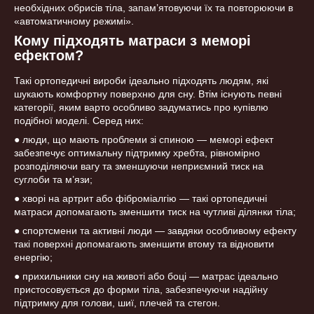
необхідних обрисів тіла, запам’ятовуючи їх та повторюючи в
«автоматичному режимі».
Кому підходять матраси з меморі
ефектом?
Такі ортопедичні вироби ідеально підходять людям, які
шукають комфортну поверхню для сну. Втім існують певні
категорії, яким варто особливо задуматись про купівлю
подібної моделі. Серед них:
● люди, що мають проблеми зі спиною — меморі ефект
забезпечує оптимальну підтримку хребта, рівномірно
розподіляючи вагу та зменшуючи неприємний тиск на
суглоби та м’язи;
● хворі на артрит або фіброміалгію — такі ортопедичні
матраси допомагають зменшити тиск на чутливі ділянки тіла;
● спортсмени та активні люди — завдяки особливому ефекту
такі поверхні допомагають зменшити втому та відновити
енергію;
● прихильники сну на животі або боці — матрас ідеально
пристосовується до форми тіла, забезпечуючи надійну
підтримку для голови, шиї, плечей та стегон.