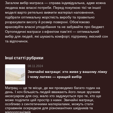
Загалом вибір матраса — справа індивідуальна, адже кожна
людина має власні потреби. Перед покупкою тієї чи іншої
моделі варто ретельно вивчити матеріал наповнення,
підібрати оптимальну жорсткість виробу та правильно
розрахувати висоту й розмір поверхні. Обов’язково
враховуйте власні уподобання та не забувайте про бюджет.
Ортопедичні матраси з ефектом пам’яті — оптимальний
вибір для людей, які шукають комфорт, підтримку, якісний сон
та відпочинок.
Інші статті рубрики
08.11.2024
Звичайні матраци: хто живе у вашому ліжку
і чому латекс — кращий вибір
Матрац — це те місце, де ми проводимо багато годин на
день. І хоч більшість людей вважають його лише зручним
аксесуаром для сну, мало хто задумується про те, хто ще
може поділити цей простір з нами. Звичайні матраци,
особливо з синтетичними матеріалами, можуть стати
справжнім осередком для різноманітних шкідників та
мікроорганізмів.