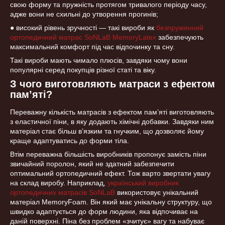
свою форму та пружність протягом тривалого періоду часу,
адже вони не схильні до утворення прогинів;
● високий рівень зручності — такі вироби як
безпружинний
ортопедичний матрас SoNLaB MemoryLatex
забезпечують
максимальний комфорт під час відпочинку та сну.
Такі вироби мають чимало плюсів, завдяки чому вони
популярні серед покупців різної статі та віку.
З чого виготовляють матраси з ефектом
пам’яті?
Переважну кількість матрасів з ефектом пам’яті виготовляють
з еластичної піни, в яку додають хімічні добавки. Завдяки ним
матеріал стає більш в’язким та гнучким, що дозволяє йому
краще адаптуватись до форми тіла.
Втім переважна більшість виробників пропонує замість піни
звичайний поролон, який не здатний забезпечити
оптимальний ортопедичний ефект. Тож варто звертати увагу
на склад виробу. Наприклад,
український виробник
ортопедичних матрасів SoNLaB
використовує унікальний
матеріал MemoryFoam. Він який має унікальну структуру, що
швидко адаптується до форм людини, яка відпочиває на
даній поверхні. Піна без проблем «зчитує» вагу та набуває