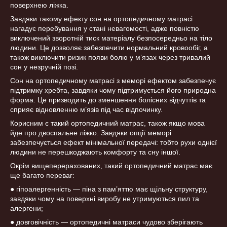
поверхнею ліжка.
Завдяки такому ефекту сон на ортопедичному матрасі
нагадує перебування у стані невагомості, адже повністю
виключений зворотній тиск матеріалу безпосередньо на тіло
людини. Це дозволяє забезпечити нормальний кровообіг, а
також виключити ризик появи болю у м’язах через тривалий
сон у незручній позі.
Сон на ортопедичному матрасі з меморі ефектом забезпечує
підтримку хребта, завдяки чому підтримується його природна
форма. Це призводить до зменшення болісних відчуттів та
сприяє відновленню м’язів під час відпочинку.
Корисним є такий ортопедичний матрас, також якщо мова
йде про двоспальне ліжко. Завдяки опції меморі
забезпечується ефект мінімальної передачі: тобто рухи однієї
людини не перешкоджають комфорту та сну іншої.
Окрім вищеперерахованих, такий ортопедичний матрас має
ще багато переваг:
● гіпоалергенність — піна з пам’яттю має щільну структуру,
завдяки чому на поверхні виробу не утримуються пил та
алергени;
● довговічність — ортопедичні матраси чудово зберігають