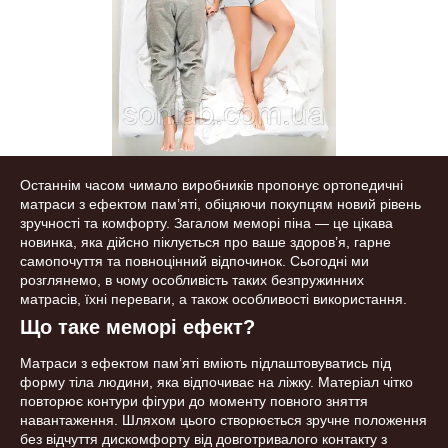
Останнім часом чимало виробників пропонує ортопедичні
матраси з ефектом пам’яті, обіцяючи покупцям новий рівень
зручності та комфорту. Загалом меморі піна — це цікава
новинка, яка дійсно піклується про ваше здоров’я, гарне
самопочуття та повноцінний відпочинок. Сьогодні ми
розглянемо, в чому особливість таких безпружинних
матрасів, їхні переваги, а також особливості використання.
Що таке меморі ефект?
Матраси з ефектом пам’яті вміють підлаштовуватись під
форму тіла людини, яка відпочиває на ліжку. Матеріал чітко
повторює контури фігури до моменту повного зняття
навантаження. Шляхом цього створюється зручне положення
без відчуття дискомфорту від довготривалого контакту з