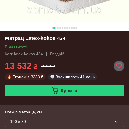
Матрац Latex-kokos 434
В наявності
Код: latex-kokos 434
Роздріб
13 532
₴
16 915 ₴
Економія
3383 ₴
Залишилось
41 день
Купити
Розмір матраца, см
190 х 80