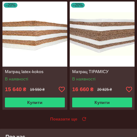
–20%
–20%
Матрац latex-kokos
Матрац ТІРАМІСУ
В наявності
В наявності
15 640
16 660
₴
₴
19 550 ₴
20 825 ₴
Купити
Купити
Показати ще
Про нас