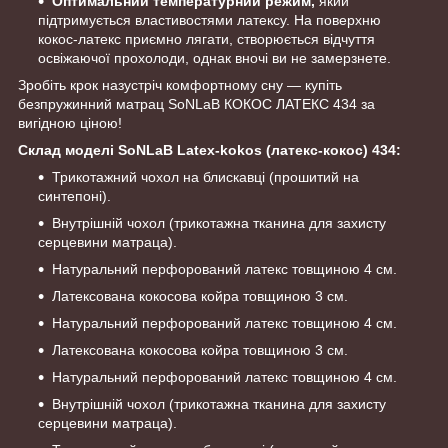
Оптимальний температурний режим,
який
підтримується властивостями латексу. На поверхню
кокос-латекс приємно лягати, створюється відчуття
освіжаючої прохолоди, однак вночі ви не замерзнете.
Зробіть крок назустріч комфортному сну — купіть
безпружинний матрац SoNLaB КОКОС ЛАТЕКС 434 за
вигідною ціною!
Склад моделі SoNLaB Latex-kokos (латекс-кокос) 434:
Трикотажний чохол на блискавці (прошитий на
синтепоні).
Внутрішній чохол (трикотажна тканина для захисту
серцевини матраца).
Натуральний перфорований латекс товщиною 4 см.
Латексована кокосова койра товщиною 3 см.
Натуральний перфорований латекс товщиною 4 см.
Латексована кокосова койра товщиною 3 см.
Натуральний перфорований латекс товщиною 4 см.
Внутрішній чохол (трикотажна тканина для захисту
серцевини матраца).