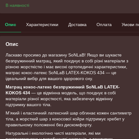
В наявності
Опис
Характеристики
Доставка
Оплата
Умови п
Опис
Ласкаво просимо до магазину SoNLaB! Якщо ви шукаєте
безпружинний матрац, який поєднує в собі різні матеріали з
різною жорсткістю і має високі ортопедичні характеристики,
матрас кокос-латекс SoNLaB LATEX-KOKOS 434 — це
ідеальний вибір для вашого здорового сну.
Матрац кокос-латекс безпружинний SoNLaB LATEX-
KOKOS 434
— це відмінна модель, що поєднує в собі
матеріали різної жорсткості, яка забезпечує відмінну
підтримку вашого тіла.
М’який і еластичний латексний шар обгинає кожен сантиметр
тіла, а жорсткий шар з кокосової койри підтримує хребет у
правильному положенні без дискомфорту.
Натуральні і екологічно чисті матеріали, які ми
використовуємо у виробництві матраців, є важливим