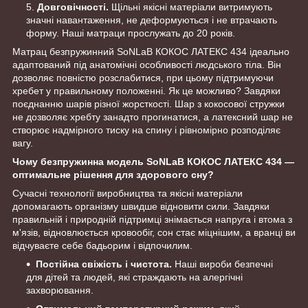
Довговічності.
Щільні якісні матеріали витримують
значні навантаження, не деформуються і не втрачають
форму. Наші матраци прослужать до 20 років.
Матрац безпружинний SoNLaB КОКОС ЛАТЕКС 434 ідеально
адаптований під анатомічні особливості людського тіла. Він
дозволяє повністю розслабитися, при цьому підтримуючи
хребет у правильному положенні. Як це можливо? Завдяки
поєднанню шарів різної жорсткості. Шар з кокосової стружки
не дозволяє хребту занадто прогинатися, а латексний шар не
створює надмірного тиску на спину і рівномірно розподіляє
вагу.
Чому безпружинна модель SoNLaB КОКОС ЛАТЕКС 434 —
оптимальне рішення для здорового сну?
Сучасні технології виробництва та якісні матеріали
допомагають організму швидше відновити сили. Завдяки
правильній і природній підтримці знімається напруга і втома з
м'язів, відновлюється кровообіг, сон стає міцнішим, а вранці ви
відчуваєте себе бадьорим і відпочилим.
Постійна свіжість і чистота.
Наші вироби безпечні
для дітей та людей, які страждають на алергічні
захворювання.