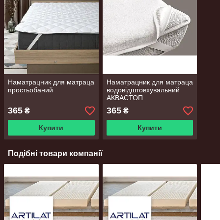
Наматрацник для матраца
Наматрацник для матраца
простьобаний
водовідштовхувальний
АКВАСТОП
365
365
₴
₴
Купити
Купити
Подібні товари компанії