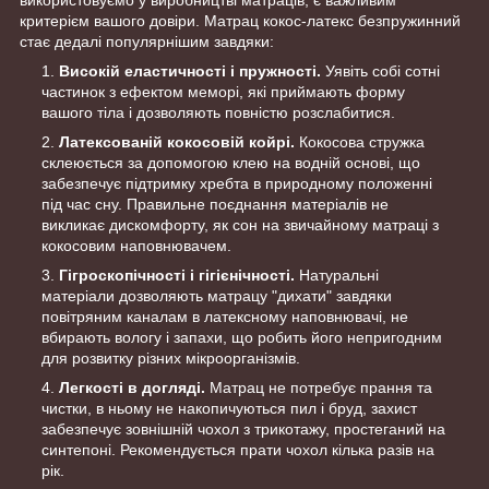
критерієм вашого довіри. Матрац кокос-латекс безпружинний
стає дедалі популярнішим завдяки:
Високій еластичності і пружності.
Уявіть собі сотні
частинок з ефектом меморі, які приймають форму
вашого тіла і дозволяють повністю розслабитися.
Латексованій кокосовій койрі.
Кокосова стружка
склеюється за допомогою клею на водній основі, що
забезпечує підтримку хребта в природному положенні
під час сну. Правильне поєднання матеріалів не
викликає дискомфорту, як сон на звичайному матраці з
кокосовим наповнювачем.
Гігроскопічності і гігієнічності.
Натуральні
матеріали дозволяють матрацу "дихати" завдяки
повітряним каналам в латексному наповнювачі, не
вбирають вологу і запахи, що робить його непригодним
для розвитку різних мікроорганізмів.
Легкості в догляді.
Матрац не потребує прання та
чистки, в ньому не накопичуються пил і бруд, захист
забезпечує зовнішній чохол з трикотажу, простеганий на
синтепоні. Рекомендується прати чохол кілька разів на
рік.