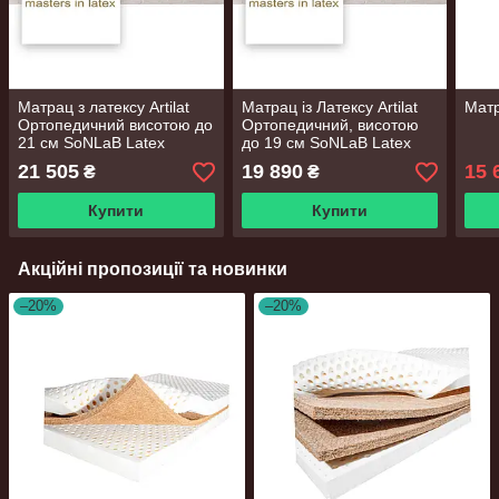
Матрац з латексу Artilat
Матрац із Латексу Artilat
Матр
Ортопедичний висотою до
Ортопедичний, висотою
21 см SoNLaB Latex
до 19 см SoNLaB Latex
ROYAL
MEGAL
21 505
19 890
15 
₴
₴
Купити
Купити
Акційні пропозиції та новинки
–20%
–20%