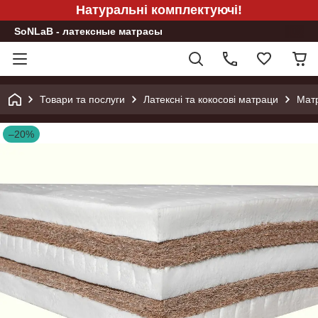
Натуральні комплектуючі!
SoNLaB - латексные матрасы
Товари та послуги
Латексні та кокосові матраци
Матр
–20%