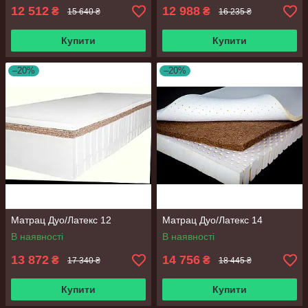
12 512
12 988
₴
₴
15 640 ₴
16 235 ₴
Купити
Купити
–20%
–20%
Матрац Дуо/Латекс 12
Матрац Дуо/Латекс 14
В наявності
В наявності
13 872
14 756
₴
₴
17 340 ₴
18 445 ₴
Купити
Купити