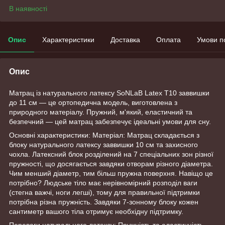
В наявності
Опис
Характеристики
Доставка
Оплата
Умови п
Опис
Матрац із натурального латексу SoNLaB Latex Т10 заввишки
до 11 см — це ортопедична модель, виготовлена з
природного матеріалу. Пружний, м'який, еластичний та
безпечний — цей матрац забезпечує ідеальні умови для сну.
Основні характеристики: Матеріал: Матрац складається з
блоку натурального латексу заввишки 10 см та захисного
чохла. Латексний блок розділений на 7 спеціальних зон різної
пружності, що досягається завдяки отворам різного діаметра.
Чим менший діаметр, тим більш пружна поверхня. Навіщо це
потрібно? Людське тіло має нерівномірний розподіл ваги
(стегна важчі, ноги легші), тому для правильної підтримки
потрібна різна пружність. Завдяки 7-зонному блоку кожен
сантиметр вашого тіла отримує необхідну підтримку.
Переваги натурального латексу: Пружність та еластичність.