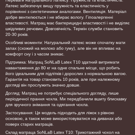
Латекс забезпечує вищу пружність та еластичність у
порівнянні з синтетичними аналогами. Вентиляція. Матеріал
добре вентилюється і не вбирає вологу. Гіпоалергенні
властивості. Матрац має бактерицидні властивості і не виділяє
шкідливих речовин. Довговічність. Термін служби становить
20-30 років.
Особливі моменти: Натуральний латекс може спочатку мати
запах (схожий на молоко або гуму), але він не впливає на
комфорт сну і з часом зникає.
Підтримка: Матрац SoNLaB Latex Т10 здатний витримати
навантаження до 80 кг на одне спальне місце, що робить
його ідеальним для підлітків і дорослих з нормальною вагою.
Гарантія на товар становить 10 років, але при належному
догляді він прослужить значно довше.
Догляд: Матрац не потребує спеціального догляду, лише
періодичної прання чохла. Ми передбачили вшиту блискавку
для зручного знімання та одягання чохла.
Застосування: Ця модель підходить для ліжок з рівною
основою, а також може використовуватися на диванах або
поверх старих матраців.
Склад матраца SoNLaB Latex Т10: Трикотажний чохол на