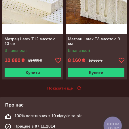
Матрац Latex Т12 висотою
Матрац Latex Т8 висотою 9
13 см
см
В наявності
В наявності
10 880
8 160
₴
₴
13 600 ₴
10 200 ₴
Купити
Купити
Показати ще
Про нас
100% позитивних з 10 відгуків за рік
Працює з 07.11.2014
КНОПКА
ЗВ'ЯЗКУ