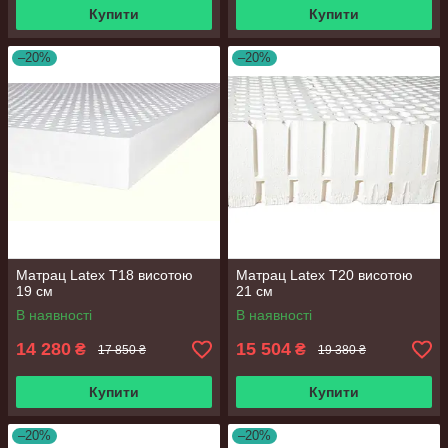
Купити
Купити
–20%
–20%
Матрац Latex Т18 висотою
Матрац Latex Т20 висотою
19 см
21 см
В наявності
В наявності
14 280
15 504
₴
₴
17 850 ₴
19 380 ₴
Купити
Купити
–20%
–20%