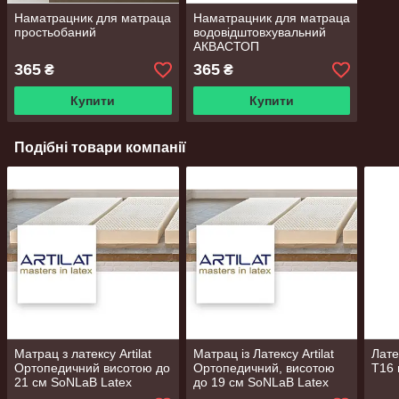
Наматрацник для матраца
Наматрацник для матраца
простьобаний
водовідштовхувальний
АКВАСТОП
365
365
₴
₴
Купити
Купити
Подібні товари компанії
Матрац з латексу Artilat
Матрац із Латексу Artilat
Лате
Ортопедичний висотою до
Ортопедичний, висотою
Т16 
21 см SoNLaB Latex
до 19 см SoNLaB Latex
ROYAL
MEGAL