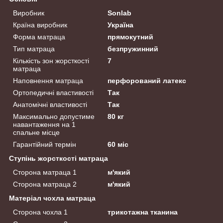
Виробник
Sonlab
Країна виробник
Україна
Форма матраца
прямокутний
Тип матраца
безпружинний
Кількість зон жорсткості
7
матраца
Наповнення матраца
перфорований латекс
Ортопедичні властивості
Так
Анатомічні властивості
Так
Максимально допустиме
80 кг
навантаження на 1
спальне місце
Гарантійний термін
60 міс
Ступінь жорсткості матраца
Сторона матраца 1
м'який
Сторона матраца 2
м'який
Матеріал чохла матраца
Сторона чохла 1
трикотажна тканина