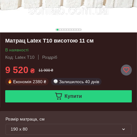
Матрац Latex Т10 висотою 11 см
В наявності
Код: Latex Т10
Роздріб
9 520
₴
11 900 ₴
Економія
2380 ₴
Залишилось
40 днів
Купити
Розмір матраца, см
190 х 80