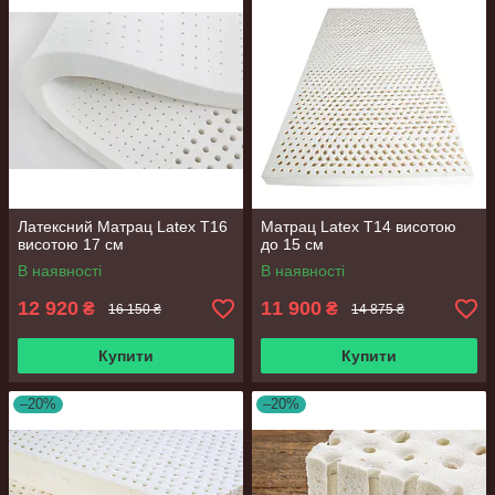
Латексний Матрац Latex Т16
Матрац Latex T14 висотою
висотою 17 см
до 15 см
В наявності
В наявності
12 920
11 900
₴
₴
16 150 ₴
14 875 ₴
Купити
Купити
–20%
–20%