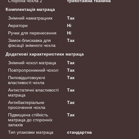
Сторона чохла 2
трикотажна тканина
Комплектація матраца
Знімний наматрацник
Так
Аератори
Ні
Ручки для перенесення
Ні
Замок-блискавка для
Так
фіксації знімного чохла
Додаткові характеристики матраца
Знімний чохол матраца
Так
Повітропроникний чохол
Так
Пиловідштовхуючі
Так
властивості чохла
Антистатичні властивості
Так
матраца
Антибактеріальне
Так
просочення чохла
Підвищена стійкість
Так
матраца до сторонніх
запахів
Тип упаковки матраца
стандартна