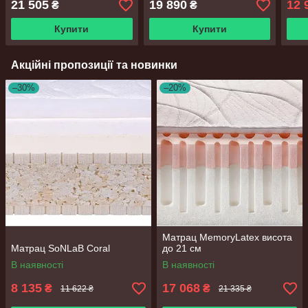
21 505
19 890
12 
₴
₴
Купити
Купити
Акційні пропозиції та новинки
–30%
–20%
Матрац MemoryLatex висота
Матрац SoNLaB Coral
до 21 см
В наявності
В наявності
8 135
17 068
₴
₴
11 622 ₴
21 335 ₴