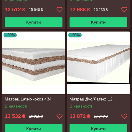
12 512
12 988
₴
₴
15 640 ₴
16 235 ₴
Купити
Купити
–20%
–20%
Матрац Latex-kokos 434
Матрац Дуо/Латекс 12
В наявності
В наявності
13 532
13 872
₴
₴
16 915 ₴
17 340 ₴
Купити
Купити