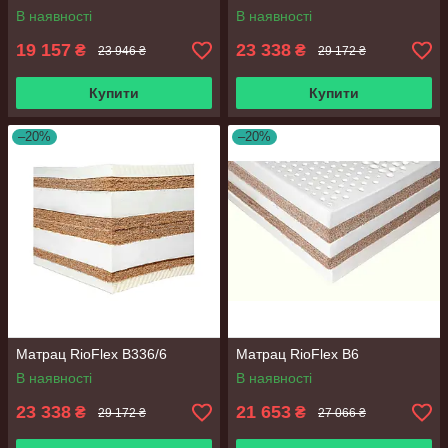
В наявності
В наявності
19 157
23 338
₴
₴
23 946 ₴
29 172 ₴
Купити
Купити
–20%
–20%
Матрац RioFlex B336/6
Матрац RioFlex B6
В наявності
В наявності
23 338
21 653
₴
₴
29 172 ₴
27 066 ₴