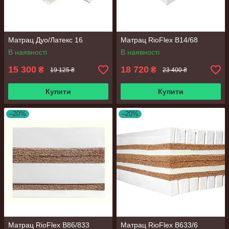
Матрац Дуо/Латекс 16
Матрац RioFlex B14/68
В наявності
В наявності
15 300
18 720
₴
₴
19 125 ₴
23 400 ₴
Купити
Купити
–20%
–20%
Матрац RioFlex В86/833
Матрац RioFlex В633/6