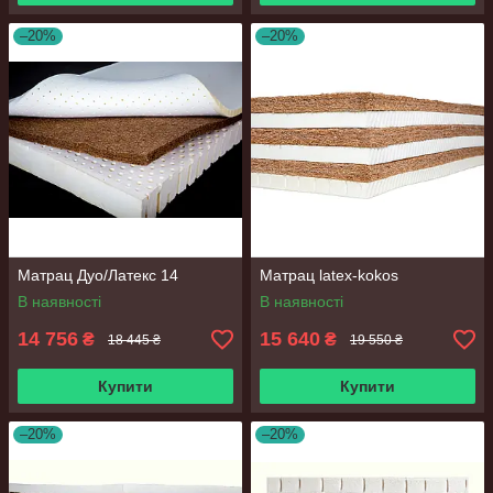
–20%
–20%
Матрац Дуо/Латекс 14
Матрац latex-kokos
В наявності
В наявності
14 756
15 640
₴
₴
18 445 ₴
19 550 ₴
Купити
Купити
–20%
–20%